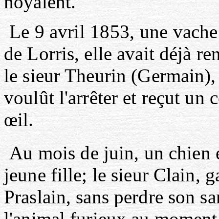
noyaient.
Le 9 avril
1853,
une vache 
de Lorris, elle avait déjà r
le sieur Theurin (Germain), 
voulût l'arrêter et reçut un
œil.
Au mois de juin, un chien e
jeune fille; le sieur Clain,
Praslain, sans perdre son sa
l'animal furieux au moment o