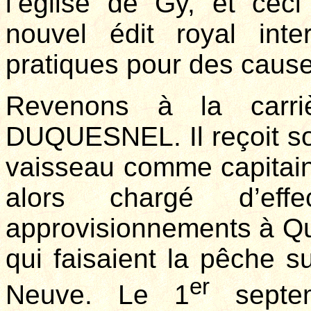
l’église de Gy, et cec
nouvel édit royal inte
pratiques pour des cause
Revenons à la carr
DUQUESNEL. Il reçoit 
vaisseau comme capitai
alors chargé d’eff
approvisionnements à Qu
qui faisaient la pêche s
er
Neuve. Le 1
septem