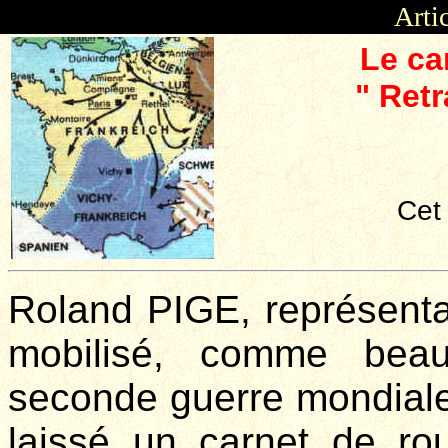
Arti
Le ca
" Retr
Cet 
Roland PIGE, représentan
mobilisé, comme beau
seconde guerre mondiale
laissé un carnet de rou